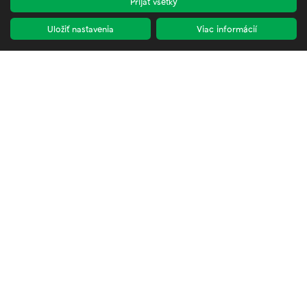
Prijať všetky
Nastavenia cookies
Zamestnanecká zóna
Uložiť nastavenia
Viac informácií
Kontakty
KONTAKT
ADRESA
Kutlíkova 17, 851 02 Bratislava
E-MAIL
info@petrzalkasportuje.sk
SLEDUJTE NÁS
OHODNOŤTE NÁS