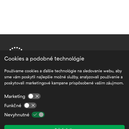
Cookies a podobné technológie
Používame cookies a ďalšie technológie na sledovanie webu, aby
sme vám poskytli najlepšie možné služby, analyzovali používanie a
PRE ZÁKAZNÍKOV
poskytovali marketingové kampane prispôsobené vašim záujmom.
Spracovanie osobných údajov
Marketing
Všeobecné obchodné podmienky
Funkčné
FAQ – Najčastejšie otázky a odpovede
Nevyhnutné
Mapa stránok