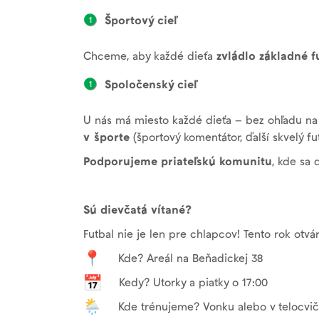
Športový cieľ
Chceme, aby každé dieťa
zvládlo základné 
Spoločenský cieľ
U nás má miesto každé dieťa – bez ohľadu na v
v športe
(športový komentátor, ďalší skvelý fu
Podporujeme priateľskú komunitu
, kde sa 
Sú dievčatá vítané?
Futbal nie je len pre chlapcov! Tento rok ot
Kde? Areál na Beňadickej 38
Kedy? Utorky a piatky o 17:00
Kde trénujeme? Vonku alebo v telocvič