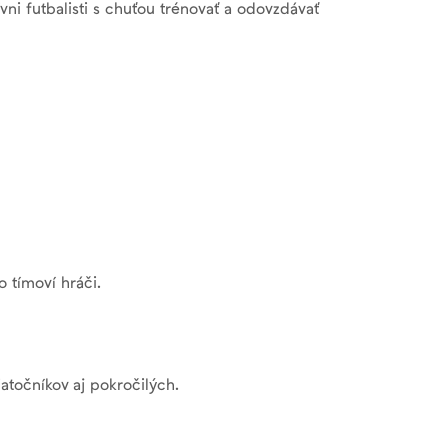
ni futbalisti s chuťou trénovať a odovzdávať
 tímoví hráči.
atočníkov aj pokročilých.