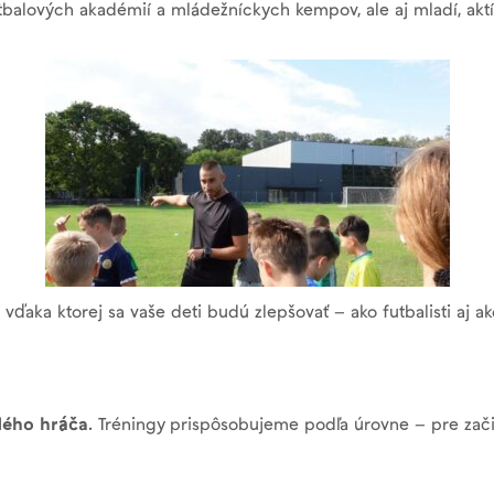
tbalových akadémií a mládežníckych kempov, ale aj mladí, aktív
aka ktorej sa vaše deti budú zlepšovať – ako futbalisti aj ako
dého hráča
. Tréningy prispôsobujeme podľa úrovne – pre zači