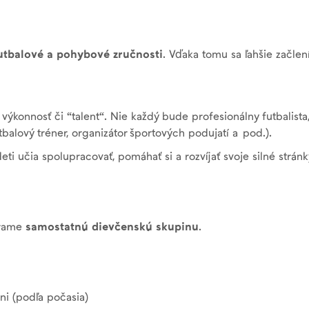
futbalové a pohybové zručnosti
. Vďaka tomu sa ľahšie začlen
ýkonnosť či “talent“. Nie každý bude profesionálny futbalista
tbalový tréner, organizátor športových podujatí a pod.).
deti učia spolupracovať, pomáhať si a rozvíjať svoje silné stránk
várame
samostatnú dievčenskú skupinu
.
ni (podľa počasia)