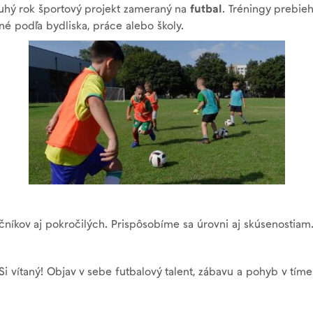
ruhý rok športový projekt zameraný na
futbal
. Tréningy prebie
pné podľa bydliska, práce alebo školy.
čníkov aj pokročilých. Prispôsobíme sa úrovni aj skúsenostiam
 Si vítaný! Objav v sebe futbalový talent, zábavu a pohyb v tíme