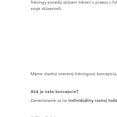
Tréningy povedú skúsení tréneri s praxou z fu
svoje skúsenosti.
Máme vlastnú overenú tréningovú koncepciu, vď
Aká je naša koncepcia?
Zameriavame sa na
individuálny rozvoj kaž