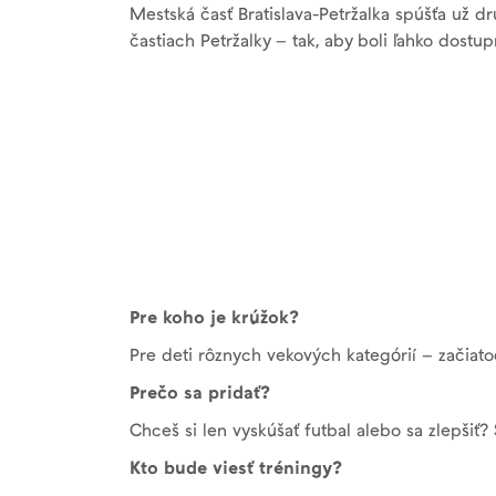
Mestská časť Bratislava-Petržalka spúšťa už d
častiach Petržalky – tak, aby boli ľahko dostu
Pre koho je krúžok?
Pre deti rôznych vekových kategórií – začiato
Prečo sa pridať?
Chceš si len vyskúšať futbal alebo sa zlepšiť?
Kto bude viesť tréningy?