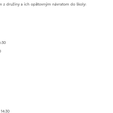
 z družiny a ich opätovným návratom do školy:
4:30
0
 14:30