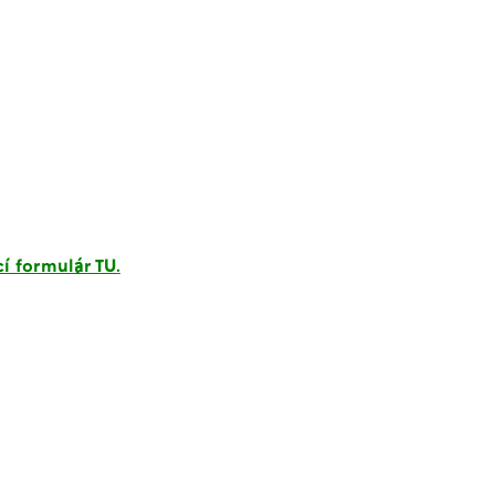
cí formulár TU
.