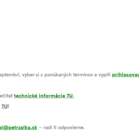
 septembri, vyber si z ponúkaných termínov a vyplň
prihlasova
ečítať
technické informácie
TU
.
š
TU
!
al@petrzalka.sk
– radi ti odpovieme.