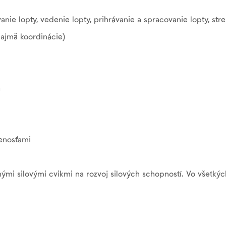
nie lopty, vedenie lopty, prihrávanie a spracovanie lopty, stre
ajmä koordinácie)
a
enosťami
nými silovými cvikmi na rozvoj silových schopností. Vo všetk