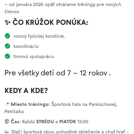
– od januára 2026 opäť otvárame tréningy pre nových
členov.
✨ ČO KRÚŽOK PONÚKA:
rozvoj fyzickej kondície,
koordináciu
tímovú spoluprácu
Pre všetky deti od 7 – 12 rokov .
KEDY A KDE?
📍
Miesto tréningu:
Športová hala na Pankúchovej,
Petržalka
⏰ Čas
: Každú
STREDU
a
PIATOK
15:00
👟 Stačí športová obuv, pohodlné oblečenie a chuť hrať –