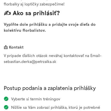
florbalky aj loptičky zabezpečíme!
✍️ Ako sa prihlásiť?
Vyplňte dole prihlášku a pridajte svoje dieťa do
kolektívu florbalistov.
📩 Kontakt
V prípade ďalších otázok neváhaj kontaktovať na Email-
sebastian.derka@petrzalka.sk
Postup podania a zaplatenia prihlášky
Vyberte si termín tréningov
Nižšie sa Vám zobrazí prihláška, ktorú je potrebné