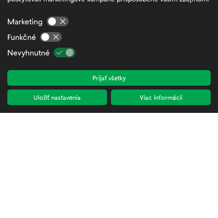
Spracovanie osobných údajov
Marketing
Všeobecné obchodné podmienky
Funkčné
FAQ – Najčastejšie otázky a odpovede
Nevyhnutné
Mapa stránok
Prijať všetky
Nastavenia cookies
Zamestnanecká zóna
Uložiť nastavenia
Viac informácií
Kontakty
KONTAKT
ADRESA
Kutlíkova 17, 851 02 Bratislava
E-MAIL
info@petrzalkasportuje.sk
SLEDUJTE NÁS