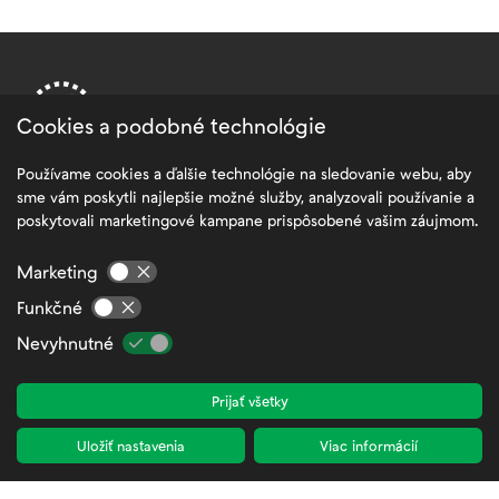
Cookies a podobné technológie
Používame cookies a ďalšie technológie na sledovanie webu, aby
sme vám poskytli najlepšie možné služby, analyzovali používanie a
PRE ZÁKAZNÍKOV
poskytovali marketingové kampane prispôsobené vašim záujmom.
Spracovanie osobných údajov
Marketing
Všeobecné obchodné podmienky
Funkčné
FAQ – Najčastejšie otázky a odpovede
Nevyhnutné
Mapa stránok
Prijať všetky
Nastavenia cookies
Zamestnanecká zóna
Uložiť nastavenia
Viac informácií
Kontakty