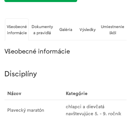
Všeobecné
Dokumenty
Umiestnenie
Galéria
Výsledky
informácie
a pravidlá
škôl
Všeobecné informácie
Disciplíny
Názov
Kategórie
chlapci a dievčatá
Plavecký maratón
navštevujúce 5. - 9. ročník