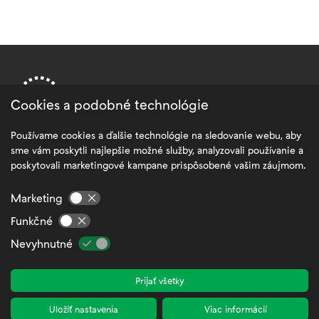
Cookies a podobné technológie
Používame cookies a ďalšie technológie na sledovanie webu, aby
sme vám poskytli najlepšie možné služby, analyzovali používanie a
PRE ZÁKAZNÍKOV
poskytovali marketingové kampane prispôsobené vašim záujmom.
Spracovanie osobných údajov
Marketing
Všeobecné obchodné podmienky
Funkčné
FAQ – Najčastejšie otázky a odpovede
Nevyhnutné
Mapa stránok
Prijať všetky
Nastavenia cookies
Zamestnanecká zóna
Uložiť nastavenia
Viac informácií