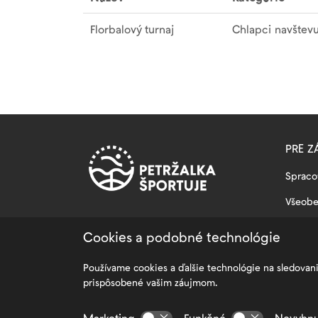
Florbalový turnaj
Chlapci navštevuj
PRE Z
Spraco
Všeob
FAQ – 
Cookies a podobné technológie
Mapa s
Používame cookies a ďalšie technológie na sledovan
Nastav
prispôsobené vašim záujmom.
Zamest
Marketing
Funkčné
Nevyhnu