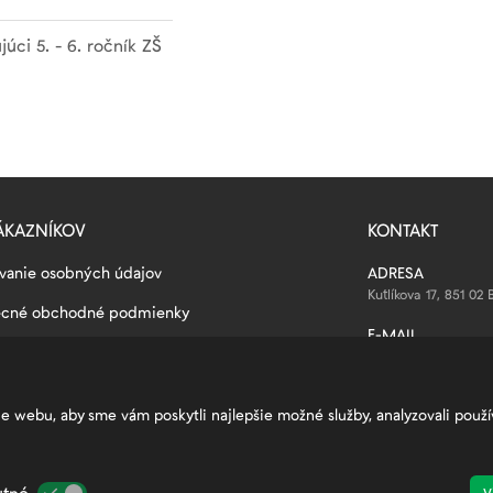
úci 5. - 6. ročník ZŠ
ÁKAZNÍKOV
KONTAKT
vanie osobných údajov
ADRESA
Kutlíkova 17, 851 02 
ecné obchodné podmienky
E-MAIL
Najčastejšie otázky a odpovede
info@petrzalkasport
tránok
SLEDUJTE NÁS
ie webu, aby sme vám poskytli najlepšie možné služby, analyzovali pou
enia cookies
nanecká zóna
tné