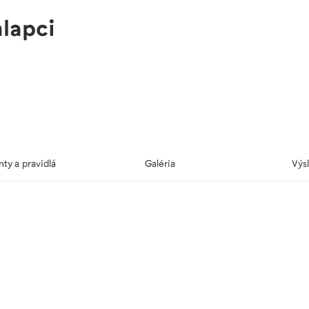
hlapci
y a pravidlá
Galéria
Výs