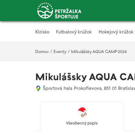
Klzisko
Futbalový krúžok
Hokejový krúžok
Domov
/
Eventy
/
Mikulášsky AQUA CAMP 2024
Mikulášsky AQUA CA
Športová hala Prokofievova, 851 01 Bratislav
Všeobecný popis