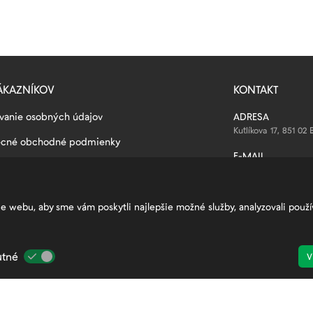
ÁKAZNÍKOV
KONTAKT
vanie osobných údajov
ADRESA
Kutlíkova 17, 851 02 
ecné obchodné podmienky
E-MAIL
Najčastejšie otázky a odpovede
info@petrzalkasport
tránok
SLEDUJTE NÁS
ie webu, aby sme vám poskytli najlepšie možné služby, analyzovali pou
enia cookies
nanecká zóna
tné
V
ty