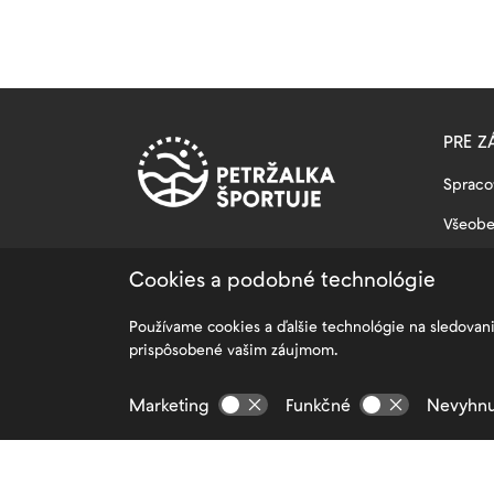
PRE Z
Spraco
Všeob
FAQ – 
Cookies a podobné technológie
Mapa s
Používame cookies a ďalšie technológie na sledovan
Nastav
prispôsobené vašim záujmom.
Zamest
Marketing
Funkčné
Nevyhnu
Kontak
Copyright © 2026 Športové zariadenia Petržalky, s. r. o.