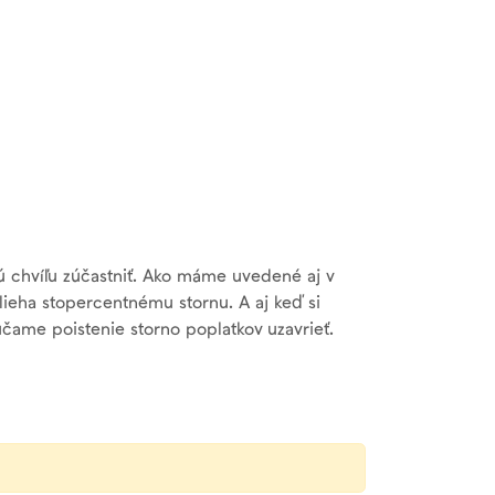
ú chvíľu zúčastniť. Ako máme uvedené aj v
lieha stopercentnému stornu.
A aj keď si
účame poistenie storno poplatkov uzavrieť.