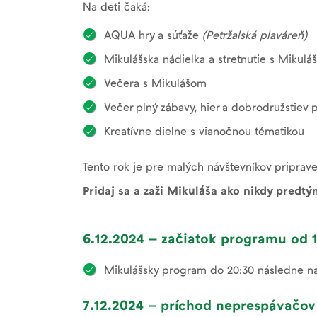
Na deti čaká:
AQUA hry a súťaže
(Petržalská plaváreň)
Mikulášska nádielka a stretnutie s Miku
Večera s Mikulášom
Večer plný zábavy, hier a dobrodružstie
Kreatívne dielne s vianočnou tématikou
Tento rok je pre malých návštevníkov priprave
Pridaj sa a zaži Mikuláša ako nikdy predtý
6.12.2024 – začiatok programu od 
Mikulášsky program do 20:30 následne n
7.12.2024 – príchod neprespávačov