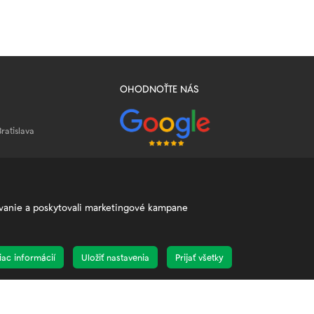
OHODNOŤTE NÁS
Bratislava
uje.sk
žívanie a poskytovali marketingové kampane
iac informácií
Uložiť nastavenia
Prijať všetky