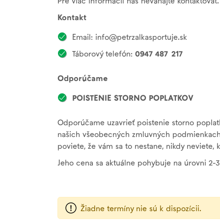
Pre viac informácií nás neváhajte kontaktovať.
Kontakt
Email: info@petrzalkasportuje.sk
Táborový telefón:
0947 487 217
Odporúčame
POISTENIE STORNO POPLATKOV
Odporúčame uzavrieť poistenie storno poplatk
našich všeobecných zmluvných podmienkach, 
poviete, že vám sa to nestane, nikdy neviete,
Jeho cena sa aktuálne pohybuje na úrovni 2-3
Žiadne termíny nie sú k dispozícii.