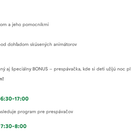
lášom a jeho pomocníkmi
v pod dohľadom skúsených animátorov
ný aj špeciálny BONUS – prespávačka, kde si deti užijú noc pl
m!
16:30-17:00
asleduje program pre prespávačov
 7:30-8:00