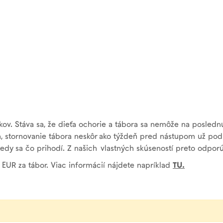
ov. Stáva sa, že dieťa ochorie a tábora sa nemôže na posledn
stornovanie tábora neskôr ako týždeň pred nástupom už pod
 kedy sa čo prihodí. Z našich vlastných skúseností preto odpor
 EUR za tábor. Viac informácií nájdete napríklad
TU.