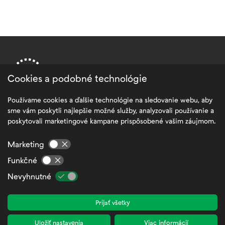
Cookies a podobné technológie
Používame cookies a ďalšie technológie na sledovanie webu, aby
sme vám poskytli najlepšie možné služby, analyzovali používanie a
PRE ZÁKAZNÍKOV
poskytovali marketingové kampane prispôsobené vašim záujmom.
Spracovanie osobných údajov
Marketing
Všeobecné obchodné podmienky
Funkčné
FAQ – Najčastejšie otázky a odpovede
Nevyhnutné
Mapa stránok
Prijať všetky
Nastavenia cookies
Zamestnanecká zóna
Uložiť nastavenia
Viac informácií