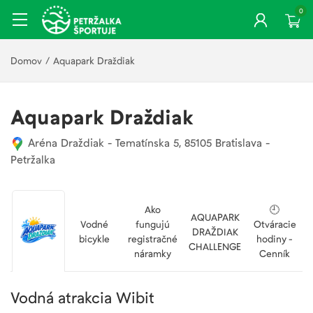
0
Domov
/
Aquapark Draždiak
Aquapark Draždiak
Aréna Draždiak - Tematínska 5, 85105 Bratislava -
Petržalka
Ako
🕘
AQUAPARK
Vodné
fungujú
Otváracie
DRAŽDIAK
bicykle
registračné
hodiny -
CHALLENGE
náramky
Cenník
Vodná atrakcia Wibit