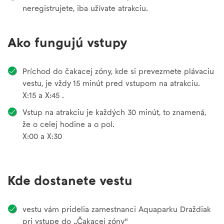
neregistrujete, iba užívate atrakciu.
Ako fungujú vstupy
Príchod do čakacej zóny, kde si prevezmete plávaciu
vestu, je vždy 15 minút pred vstupom na atrakciu.
X:15 a X:45 .
Vstup na atrakciu je každých 30 minút, to znamená,
že o celej hodine a o pol.
X:00 a X:30
Kde dostanete vestu
vestu vám pridelia zamestnanci Aquaparku Draždiak
pri vstupe do „Čakacej zóny“